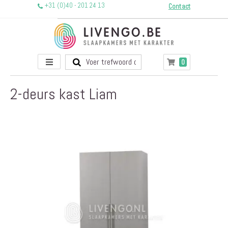
+31 (0)40 - 201 24 13
Contact
Toggle
producten
0
Winkelwagen
Nav
2-deurs kast Liam
Ga
naar
het
einde
van
de
afbeeldingen-
gallerij