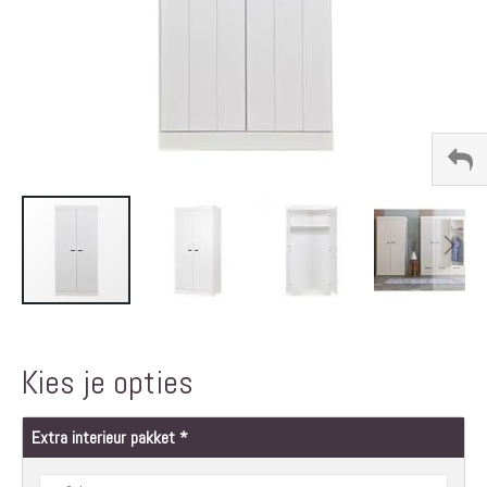
Ga
naar
het
Kies je opties
begin
van
de
Extra interieur pakket
afbeeldingen-
gallerij