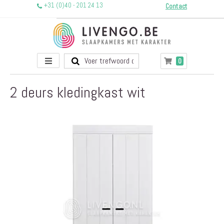
+31 (0)40 - 201 24 13
Contact
Toggle
producten
0
Winkelwagen
Nav
2 deurs kledingkast wit
Ga
naar
het
einde
van
de
afbeeldingen-
gallerij