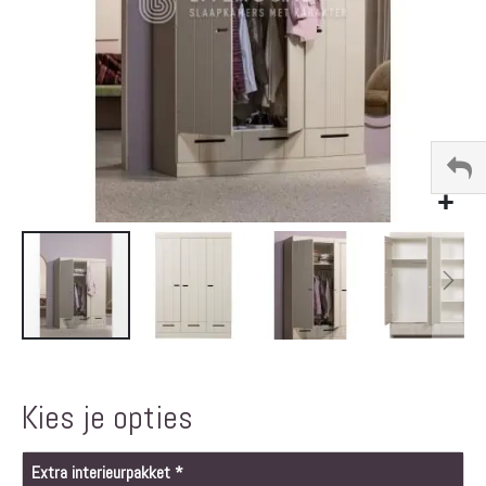
Ga
naar
het
Kies je opties
begin
van
de
Extra interieurpakket