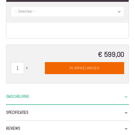
afbeeldingen-
gallerij
€ 599,00
IN WINKELWAGEN
OMSCHRIJVING
SPECIFICATIES
REVIEWS