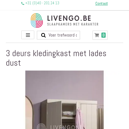
+31 (0)40 - 201 24 13
Contact
Toggle
producten
0
Winkelwagen
Nav
3 deurs kledingkast met lades
dust
Ga
naar
het
einde
van
de
afbeeldingen-
gallerij