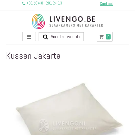
+31 (0)40 - 201 24 13
Contact
Toggle
producten
0
Winkelwagen
Nav
Kussen Jakarta
Ga
naar
het
einde
van
de
afbeeldingen-
gallerij