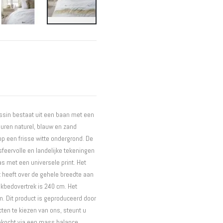
Interieur
Bureaus
Wandrekken
Overige
Blog
Actie
Hondenmanden
essin bestaat uit een baan met een
uren naturel, blauw en zand
op een frisse witte ondergrond. De
sfeervolle en landelijke tekeningen
as met een universele print. Het
 heeft over de gehele breedte aan
ekbedovertrek is 240 cm. Het
. Dit product is geproduceerd door
ten te kiezen van ons, steunt u
ngekocht via een mass balance