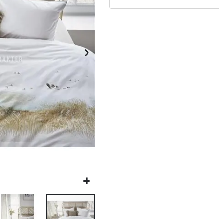
Matrassen
Comfort Plus
Matrassen
Topdekmatrassen
Nachtkastjes
Bedbodems
Vlakke
lattenbodems
Elektrische
lattenbodems
Beddengoed
Dekbedden
Hoofdkussens
Dekbedovertrekken
Sierkussens
Plaids / Throws
Hoeslakens /
Moltons
Kasten