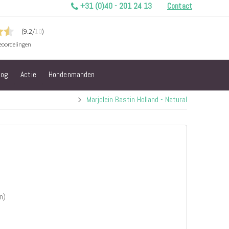
+31 (0)40 - 201 24 13
Contact
log
Actie
Hondenmanden
Marjolein Bastin Holland - Natural
n)