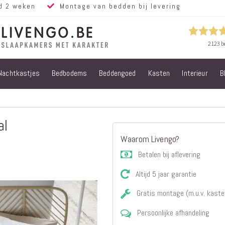
d 2 weken
Montage van bedden bij levering
Nachtkastjes
Bedbodems
Beddengoed
Kasten
Interieur
B
Alle bedden
Steigerhouten
bedden
Eiken bedden
al
Volwassen
Waarom Livengo?
bedden
Steigerhouten
Betalen bij aflevering
kinderbedden
Altijd 5 jaar garantie
Matrassen
Micropocket
Gratis montage (m.u.v. kaste
Matrassen
Persoonlijke afhandeling
Pocketvering