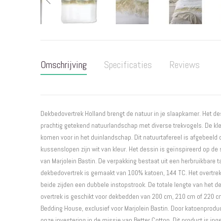
Ga
naar
het
Omschrijving
Specificaties
Reviews
begin
van
de
afbeeldingen-
gallerij
Dekbedovertrek Holland brengt de natuur in je slaapkamer. Het d
prachtig getekend natuurlandschap met diverse trekvogels. De kle
komen voor in het duinlandschap. Dit natuurtafereel is afgebeeld 
kussenslopen zijn wit van kleur. Het dessin is geïnspireerd op de 
van Marjolein Bastin. De verpakking bestaat uit een herbruikbare t
dekbedovertrek is gemaakt van 100% katoen, 144 TC. Het overtrek
beide zijden een dubbele instopstrook. De totale lengte van het d
overtrek is geschikt voor dekbedden van 200 cm, 210 cm of 220 cm
Bedding House, exclusief voor Marjolein Bastin. Door katoenproduc
onze investering in de missie van Better Cotton. Dit product is i