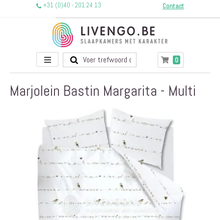
+31 (0)40 - 201 24 13
Contact
Toggle
producten
0
Winkelwagen
Nav
Marjolein Bastin Margarita - Multi
Ga
naar
het
einde
van
de
afbeeldingen-
gallerij