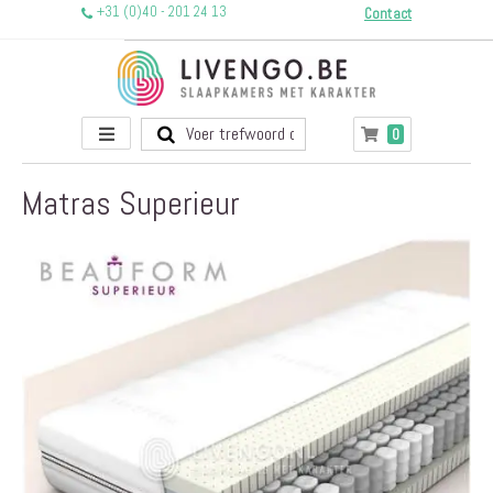
+31 (0)40 - 201 24 13
Contact
Toggle
producten
0
Winkelwagen
Nav
Matras Superieur
Ga
naar
het
einde
van
de
afbeeldingen-
gallerij