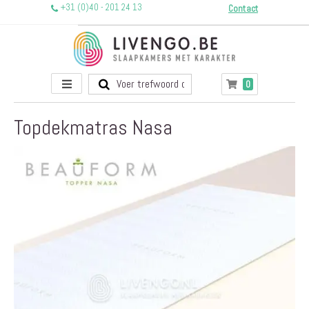
+31 (0)40 - 201 24 13
Contact
Toggle
producten
0
Winkelwagen
Nav
Topdekmatras Nasa
Ga
naar
het
einde
van
de
afbeeldingen-
gallerij