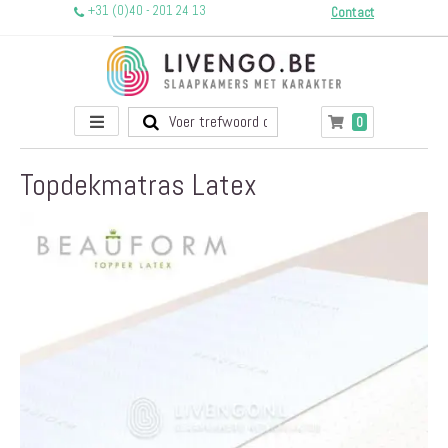
+31 (0)40 - 201 24 13
Contact
Toggle
producten
0
Winkelwagen
Nav
Topdekmatras Latex
Ga
naar
het
einde
van
de
afbeeldingen-
gallerij