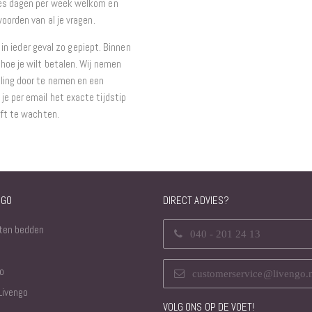
zes dagen per week welkom en
oorden van al je vragen.
t in ieder geval zo gepiept. Binnen
hoe je wilt betalen. Wij nemen
ling door te nemen en een
e per email het exacte tijdstip
eft te wachten.
NGO
DIRECT ADVIES?
ten bedden
040 - 201 24 13
o
customerservice@livengo.
Livengo
VOLG ONS OP DE VOET!