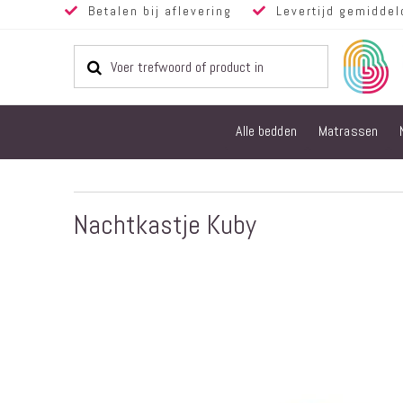
Betalen bij aflevering
Levertijd gemiddel
Alle bedden
Matrassen
Nachtkastje Kuby
Ga
naar
het
einde
van
de
afbeeldingen-