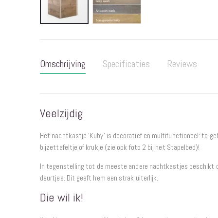
Ga
naar
het
Omschrijving
Specificaties
Reviews
begin
van
de
afbeeldingen-
Veelzijdig
gallerij
Het nachtkastje ‘Kuby’ is decoratief en multifunctioneel: te ge
bijzettafeltje of krukje (zie ook foto 2 bij het Stapelbed)!
In tegenstelling tot de meeste andere nachtkastjes beschikt d
deurtjes. Dit geeft hem een strak uiterlijk.
Die wil ik!