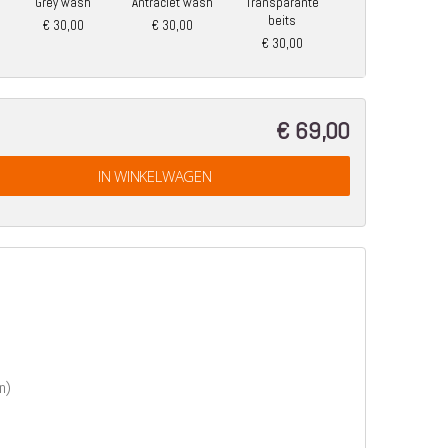
Grey wash
Antraciet wash
Transparante
beits
€ 30,00
€ 30,00
€ 30,00
€ 69,00
IN WINKELWAGEN
n)