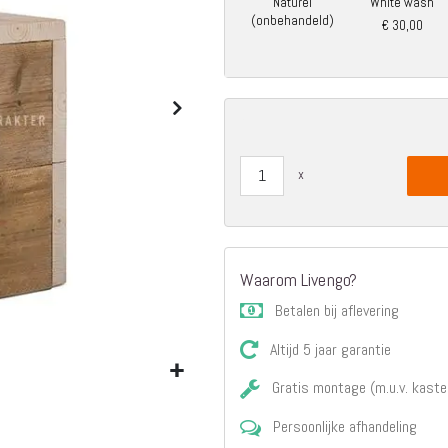
Naturel
White wash
Matrassen
(onbehandeld)
€ 30,00
Comfort Plus
Matrassen
Topdekmatrassen
Nachtkastjes
Bedbodems
Vlakke
lattenbodems
Elektrische
lattenbodems
Beddengoed
Dekbedden
Waarom Livengo?
Hoofdkussens
Betalen bij aflevering
Dekbedovertrekken
Altijd 5 jaar garantie
Sierkussens
Plaids / Throws
Gratis montage (m.u.v. kaste
Hoeslakens /
Moltons
Persoonlijke afhandeling
Kasten