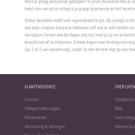
Word je graag persoonlijk geholpen? In onze showroom ben je 
helpt één van onze collega’s je graag bij je keuze en het beantw
Online bestellen hoeft niet ingewikkeld te zijn. Bij Livengo is di
een paar stappen bepaal je helemaal zelf wat je wilt hebben en 
vervolgens binnen enkele dagen contact met je op om je bestel
leverdatum af te stemmen. Enkele dagen voor levering ontvang j
(op 1 of 2 uur nauwkeurig), zodat je niet de hele dag op ons ho
KLANTENSERVICE
OVER LIVE
Contact
Steigerhou
Veelgestelde vragen
Blog
Retourneren
Over Liveng
Verzending & bezorgen
Werken bij 