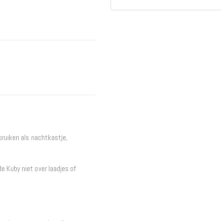
Interieur
Bureaus
Wandrekken
Overige
Blog
Actie
Hondenmanden
bruiken als nachtkastje,
e Kuby niet over laadjes of