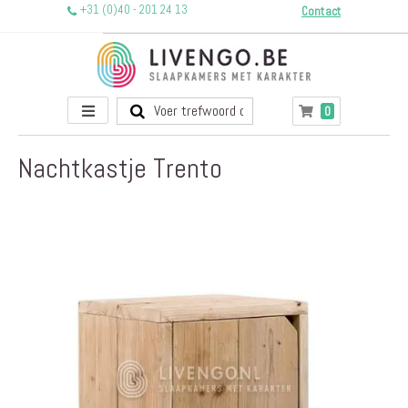
+31 (0)40 - 201 24 13
Contact
Toggle
producten
0
Winkelwagen
Nav
Nachtkastje Trento
Ga
naar
het
einde
van
de
afbeeldingen-
gallerij