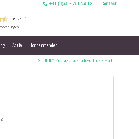
+31 (0)40 - 201 24 13
Contact
log
Actie
Hondenmanden
OILILY Zebraza Dekbedovertrek - Multi
n)