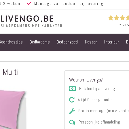
d 2 weken
Montage van bedden bij levering
Nachtkastjes
Bedbodems
Beddengoed
Kasten
Interieur
B
Alle bedden
Steigerhouten
bedden
Eiken bedden
 Multi
Volwassen
Waarom Livengo?
bedden
Steigerhouten
Betalen bij aflevering
kinderbedden
Altijd 5 jaar garantie
Matrassen
Micropocket
Gratis montage (m.u.v. kaste
Matrassen
Persoonlijke afhandeling
Pocketvering