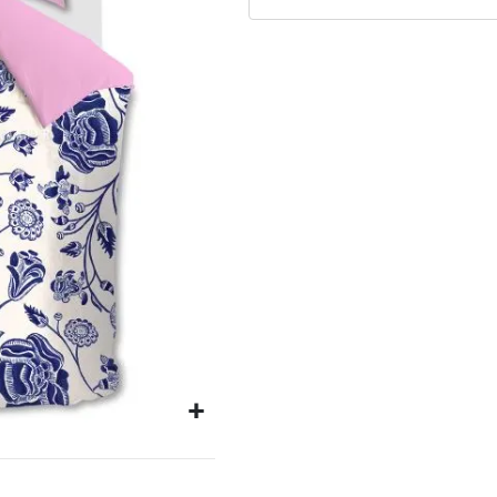
Matrassen
Comfort Plus
Matrassen
Topdekmatrassen
Nachtkastjes
Bedbodems
Vlakke
lattenbodems
Elektrische
lattenbodems
Beddengoed
Dekbedden
Hoofdkussens
Dekbedovertrekken
Sierkussens
Plaids / Throws
Hoeslakens /
Moltons
Kasten