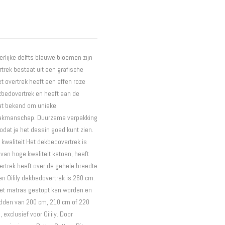
Interieur
Bureaus
Wandrekken
Overige
rlijke delfts blauwe bloemen zijn
Blog
trek bestaat uit een grafische
Actie
t overtrek heeft een effen roze
Hondenmanden
kbedovertrek en heeft aan de
aat bekend om unieke
en vakmanschap. Duurzame verpakking
dat je het dessin goed kunt zien.
kwaliteit Het dekbedovertrek is
an hoge kwaliteit katoen, heeft
ertrek heeft over de gehele breedte
en Oilily dekbedovertrek is 260 cm.
het matras gestopt kan worden en
edden van 200 cm, 210 cm of 220
exclusief voor Oilily. Door