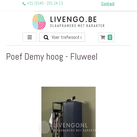
+31 (0)40 - 201 24 13
Contact
Toggle
producten
0
Winkelwagen
Nav
Poef Demy hoog - Fluweel
Ga
naar
het
einde
van
de
afbeeldingen-
gallerij