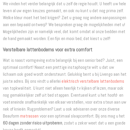
We vinden het verder belangrijk dat u zelf de regie houdt. U heeft uw hele
leven al uw eigen keuzes gemaakt, en ook nu kunt u dat nog prima zelf.
Welke kleur moet het bed krijgen? Ziet u graag nog andere aanpassingen
aan een bepaald ontwerp? We bespreken graag de mogelijkheden met u!
Mogelijkheden zijn er namelijk veel, dat komt omdat al onze bedden met
de hand gemaakt worden. Een fijn en mooi bed, dat kiest u zelf!
Verstelbare lattenbodems voor extra comfort
Wat is naast vormgeving extra belangrijk bij een senior bed? Juist, een
optimaal comfort! Naast een prettige instaphoogte wilt u dat uw
lichaam ook goed wordt ondersteunt. Gelukkig bent u bij Livengo aan het
juiste adres. Bij ons vindt u allerlei
elektrisch verstelbare lattenbodems
van topkwaliteit. U kunt niet alleen heerlijk tv kijken of lezen, maar ook
nog gemakkelijker zelf uit bed stappen. Eventueel kunt u het hoofd- en
voeteneinde onafhankelijk van elkaar verstellen, voor extra steun aan uw
nek of knieën. Rugproblemen? Laat u ook adviseren over onze diverse
Beauform
matrassen
voor een optimaal slaapcomfort. Bij ons mag u het
60 dagen zonder risico uitproberen
, zodat u zeker weet dat u een goede
keuze heeft gemaakt!