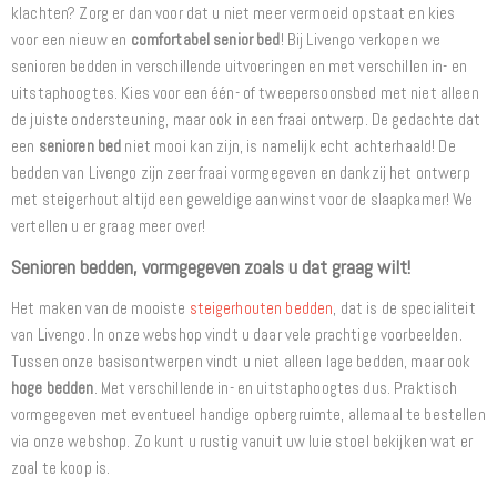
klachten? Zorg er dan voor dat u niet meer vermoeid opstaat en kies
voor een nieuw en
comfortabel senior bed
! Bij Livengo verkopen we
senioren bedden in verschillende uitvoeringen en met verschillen in- en
uitstaphoogtes. Kies voor een één- of tweepersoonsbed met niet alleen
de juiste ondersteuning, maar ook in een fraai ontwerp. De gedachte dat
een
senioren bed
niet mooi kan zijn, is namelijk echt achterhaald! De
bedden van Livengo zijn zeer fraai vormgegeven en dankzij het ontwerp
met steigerhout altijd een geweldige aanwinst voor de slaapkamer! We
vertellen u er graag meer over!
Senioren bedden, vormgegeven zoals u dat graag wilt!
Het maken van de mooiste
steigerhouten bedden
, dat is de specialiteit
van Livengo. In onze webshop vindt u daar vele prachtige voorbeelden.
Tussen onze basisontwerpen vindt u niet alleen lage bedden, maar ook
hoge bedden
. Met verschillende in- en uitstaphoogtes dus. Praktisch
vormgegeven met eventueel handige opbergruimte, allemaal te bestellen
via onze webshop. Zo kunt u rustig vanuit uw luie stoel bekijken wat er
zoal te koop is.