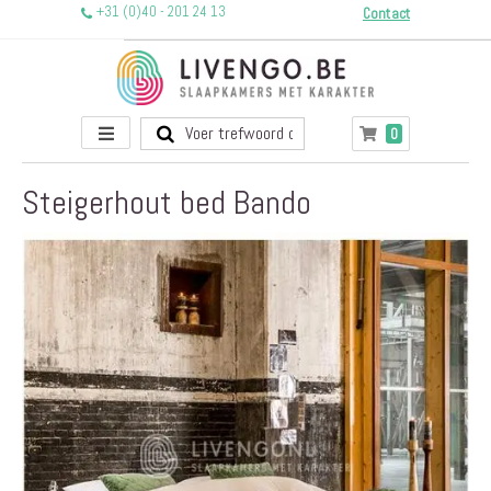
+31 (0)40 - 201 24 13
Contact
Toggle
producten
0
Winkelwagen
Nav
Steigerhout bed Bando
Ga
naar
het
einde
van
de
afbeeldingen-
gallerij