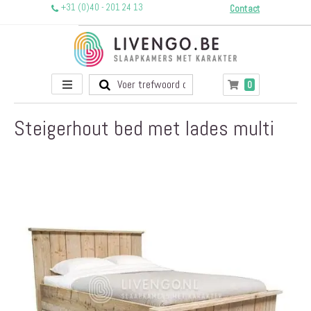
+31 (0)40 - 201 24 13
Contact
Toggle
producten
0
Winkelwagen
Nav
Steigerhout bed met lades multi
Ga
naar
het
einde
van
de
afbeeldingen-
gallerij