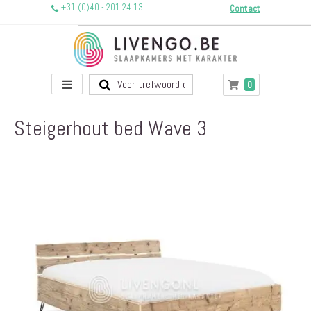
+31 (0)40 - 201 24 13
Contact
Toggle
producten
0
Winkelwagen
Nav
Steigerhout bed Wave 3
Ga
naar
het
einde
van
de
afbeeldingen-
gallerij