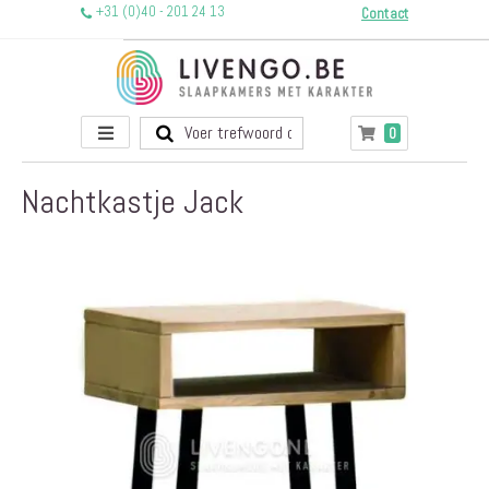
+31 (0)40 - 201 24 13
Contact
Toggle
producten
0
Winkelwagen
Nav
Nachtkastje Jack
Ga
naar
het
einde
van
de
afbeeldingen-
gallerij