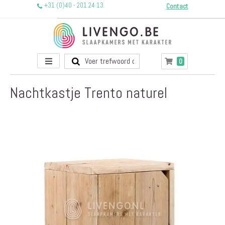
+31 (0)40 - 201 24 13
Contact
Toggle
producten
0
Winkelwagen
Nav
Nachtkastje Trento naturel
Ga
naar
het
einde
van
de
afbeeldingen-
gallerij