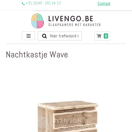
+31 (0)40 - 201 24 13
Contact
Toggle
producten
0
Winkelwagen
Nav
Nachtkastje Wave
Ga
naar
het
einde
van
de
afbeeldingen-
gallerij