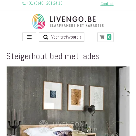
+31 (0)40 - 201 24 13
Contact
Toggle
producten
0
Winkelwagen
Nav
Steigerhout bed met lades
Ga
naar
het
einde
van
de
afbeeldingen-
gallerij