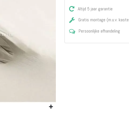
Matrassen
Comfort Plus
Altijd 5 jaar garantie
Matrassen
Gratis montage (m.u.v. kaste
Topdekmatrassen
Nachtkastjes
Persoonlijke afhandeling
Bedbodems
Vlakke
lattenbodems
Elektrische
lattenbodems
Beddengoed
Dekbedden
Hoofdkussens
Dekbedovertrekken
Sierkussens
Plaids / Throws
Hoeslakens /
Moltons
Kasten