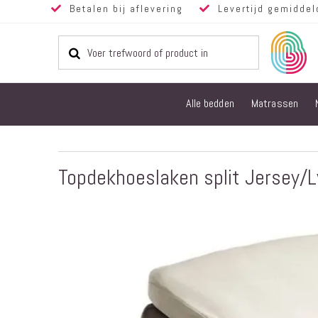
Betalen bij aflevering
Levertijd gemiddel
Alle bedden
Matrassen
Topdekhoeslaken split Jersey/L
Ga
naar
het
einde
van
de
afbeeldingen-