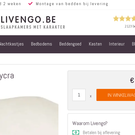
d 2 weken
Montage van bedden bij levering
Nachtkastjes
Bedbodems
Beddengoed
Kasten
Interieur
B
Alle bedden
Steigerhouten
bedden
Eiken bedden
ycra
Volwassen
€
bedden
Steigerhouten
IN WINKELWA
kinderbedden
Matrassen
Micropocket
Matrassen
Waarom Livengo?
Pocketvering
Betalen bij aflevering