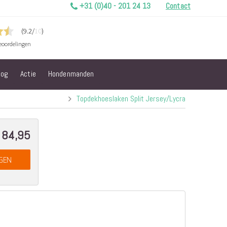
+31 (0)40 - 201 24 13
Contact
log
Actie
Hondenmanden
Topdekhoeslaken Split Jersey/Lycra
 84,95
GEN