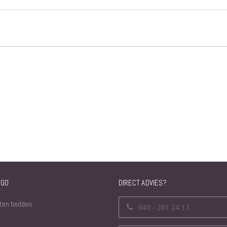
Interieur
Bureaus
Wandrekken
Overige
Blog
Actie
Hondenmanden
NGO
DIRECT ADVIES?
ten bedden
040 - 201 24 13