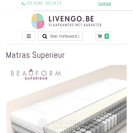
+31 (0)40 - 201 24 13
Contact
Toggle
producten
0
Winkelwagen
Nav
Matras Superieur
Ga
naar
het
einde
van
de
afbeeldingen-
gallerij