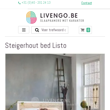
+31 (0)40 - 201 24 13
Contact
Toggle
producten
0
Winkelwagen
Nav
Steigerhout bed Listo
Ga
naar
het
einde
van
de
afbeeldingen-
gallerij