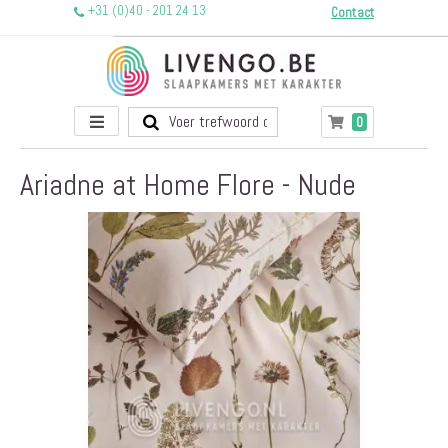
+31 (0)40 - 201 24 13
Contact
Toggle
producten
0
Winkelwagen
Nav
Ariadne at Home Flore - Nude
Ga
naar
het
einde
van
de
afbeeldingen-
gallerij