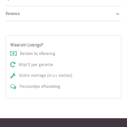
afbeeldingen-
gallerij
Reviews
Waarom Livengo?
Betalen bij aflevering
Altijd 5 jaar garantie
Gratis montage (m.u.v. kasten)
Persoonlijke afhandeling