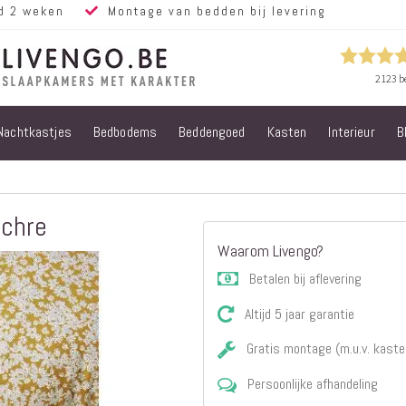
d 2 weken
Montage van bedden bij levering
Nachtkastjes
Bedbodems
Beddengoed
Kasten
Interieur
B
Alle bedden
Steigerhouten
bedden
Eiken bedden
Ochre
Volwassen
Waarom Livengo?
bedden
Steigerhouten
Betalen bij aflevering
kinderbedden
Altijd 5 jaar garantie
Matrassen
Micropocket
Gratis montage (m.u.v. kaste
Matrassen
Persoonlijke afhandeling
Pocketvering