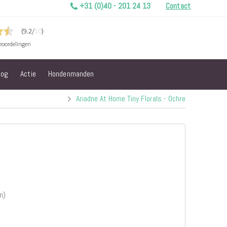
+31 (0)40 - 201 24 13
Contact
log
Actie
Hondenmanden
Ariadne At Home Tiny Florals - Ochre
n)