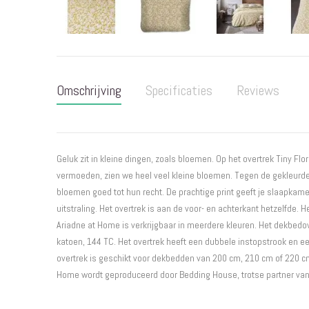
Ga
naar
het
Omschrijving
Specificaties
Reviews
begin
van
de
afbeeldingen-
gallerij
Geluk zit in kleine dingen, zoals bloemen. Op het overtrek Tiny Flo
vermoeden, zien we heel veel kleine bloemen. Tegen de gekleurd
bloemen goed tot hun recht. De prachtige print geeft je slaapkam
uitstraling. Het overtrek is aan de voor- en achterkant hetzelfde. 
Ariadne at Home is verkrijgbaar in meerdere kleuren. Het dekbed
katoen, 144 TC. Het overtrek heeft een dubbele instopstrook en ee
overtrek is geschikt voor dekbedden van 200 cm, 210 cm of 220 cm
Home wordt geproduceerd door Bedding House, trotse partner van he