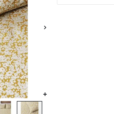
Matrassen
Comfort Plus
Matrassen
Topdekmatrassen
Nachtkastjes
Bedbodems
Vlakke
lattenbodems
Elektrische
lattenbodems
Beddengoed
Dekbedden
Hoofdkussens
Dekbedovertrekken
Sierkussens
Plaids / Throws
Hoeslakens /
Moltons
Kasten