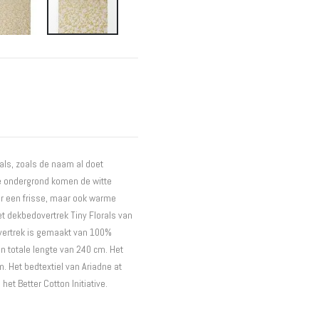
Interieur
Bureaus
Wandrekken
Overige
Blog
Actie
Hondenmanden
rals, zoals de naam al doet
e ondergrond komen de witte
er een frisse, maar ook warme
Het dekbedovertrek Tiny Florals van
overtrek is gemaakt van 100%
n totale lengte van 240 cm. Het
. Het bedtextiel van Ariadne at
t Better Cotton Initiative.