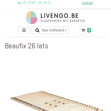
+31 (0)40 - 201 24 13
Contact
Toggle
producten
0
Winkelwagen
Nav
Beaufix 26 lats
Ga
naar
het
einde
van
de
afbeeldingen-
gallerij