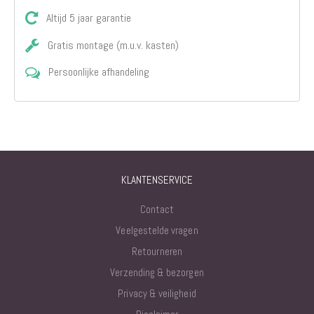
Altijd 5 jaar garantie
Gratis montage (m.u.v. kasten)
Persoonlijke afhandeling
KLANTENSERVICE
Contact
Veelgestelde vragen
Retourneren
Verzending & bezorgen
Privacy & veiligheid