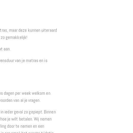
tras, maar deze kunnen uiteraard
l zo gemakkelijk!
at aan.
ensduur van je matras en is
zes dagen per week welkom en
oorden van al je vragen.
t in ieder geval zo gepiept. Binnen
hoe je wilt betalen. Wij nemen
ling door te nemen en een