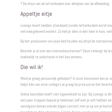
* De kleur van de lattenbodem kan afwijken van de afbeelding.
Appeltje eitje
Livengo levert bedden standaard zonder lattenbodem en/of ma
wel meegeleverd worden. Zo heb je alles in één keer in huis, we
Bij het produceren van jouw bed houden wij altijd de matrasma
Beschik je al over een matrasbeschermer? Deze verlengt de lev
makkelijk te selecteren in het keuzemenu.
Die wil ik!
Word je graag persoonlijk geholpen? In onze showroom ben je 
helpt één van onze collega’s je graag bij je keuze en het beantw
Online bestellen hoeft niet ingewikkeld te zijn. Bij Livengo is di
een paar stappen bepaal je helemaal zelf wat je wilt hebben en 
vervolgens binnen enkele dagen contact met je op om je bestel