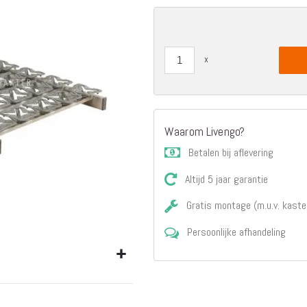
Matrassen
Comfort Plus
Matrassen
Topdekmatrassen
Nachtkastjes
Bedbodems
Vlakke
lattenbodems
Waarom Livengo?
Elektrische
Betalen bij aflevering
lattenbodems
Beddengoed
Altijd 5 jaar garantie
Dekbedden
Hoofdkussens
Gratis montage (m.u.v. kaste
Dekbedovertrekken
Persoonlijke afhandeling
Sierkussens
Plaids / Throws
Hoeslakens /
Moltons
Kasten