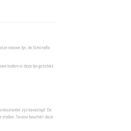
Interieur
Bureaus
Wandrekken
Overige
Blog
Actie
nze nieuwe lijn, de Schotelfix
Hondenmanden
are bodem is deze lijn geschikt,
nhoutenlat zijn bevestigd. De
e stellen. Tevens beschikt deze