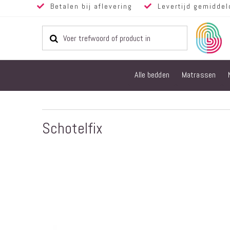
Betalen bij aflevering
Levertijd gemiddel
Alle bedden
Matrassen
Schotelfix
Ga
naar
het
einde
van
de
afbeeldingen-