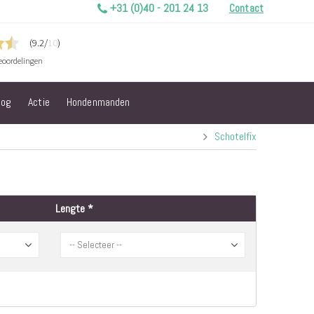
+31 (0)40 - 201 24 13
Contact
log
Actie
Hondenmanden
Schotelfix
Lengte