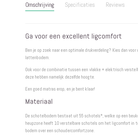
Omschrijving
Specificaties
Reviews
begin
van
de
afbeeldingen-
Ga voor een excellent ligcomfort
gallerij
Ben je op zoek naar een optimale drukverdeling? Kies dan voor o
lattenbodem.
Ook voor de combinatie tussen een vlakke + elektrisch verstelb
deze hebben namelijk dezelfde hoogte.
Een goed matras erop, en je bent klaar!
Materiaal
De schotelbodem bestaat uit 55 schotels*, welke op een beuke
heupzone heeft 10 verstelbare schotels om het ligcomfort in t
bodem over een schoudercomfortzone.