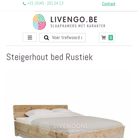
+31 (0)40 - 201 24 13
Contact
Toggle
producten
0
Winkelwagen
Nav
Steigerhout bed Rustiek
Ga
naar
het
einde
van
de
afbeeldingen-
gallerij