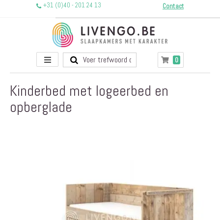
+31 (0)40 - 201 24 13
Contact
Toggle
producten
0
Winkelwagen
Nav
Kinderbed met logeerbed en
opberglade
Ga
naar
het
einde
van
de
afbeeldingen-
gallerij