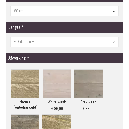
afbeeldingen-
gallerij
Lengte
Afwerking
Naturel
White wash
Grey wash
(onbehandeld)
€ 86,90
€ 86,90