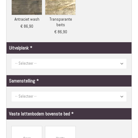
Antraciet wash
Transparante
beits
€ 86,90
€ 86,90
Uitvalplank
Samenstelling
Vaste lattenbodem bovenste bed