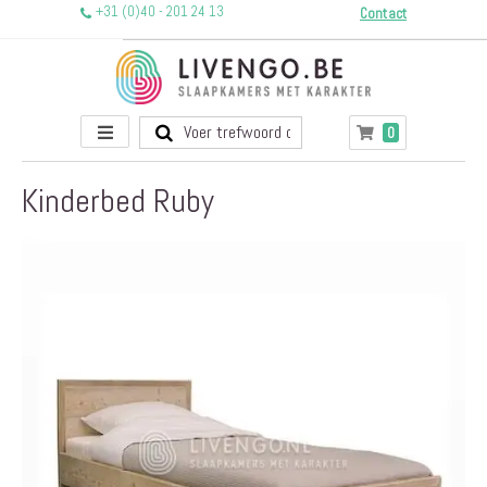
+31 (0)40 - 201 24 13
Contact
Toggle
producten
0
Winkelwagen
Nav
Kinderbed Ruby
Ga
naar
het
einde
van
de
afbeeldingen-
gallerij