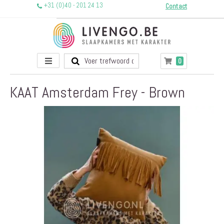
+31 (0)40 - 201 24 13
Contact
Toggle
producten
0
Winkelwagen
Nav
KAAT Amsterdam Frey - Brown
Ga
naar
het
einde
van
de
afbeeldingen-
gallerij