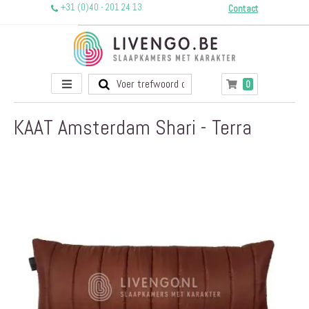
+31 (0)40 - 201 24 13
Contact
Toggle
producten
0
Winkelwagen
Nav
KAAT Amsterdam Shari - Terra
Ga
naar
het
einde
van
de
afbeeldingen-
gallerij