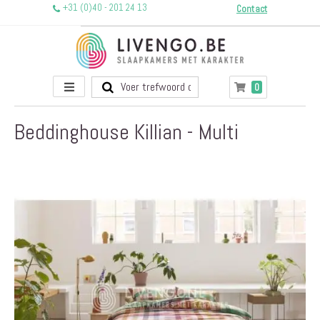
+31 (0)40 - 201 24 13
Contact
Toggle
producten
0
Winkelwagen
Nav
Beddinghouse Killian - Multi
Ga
naar
het
einde
van
de
afbeeldingen-
gallerij