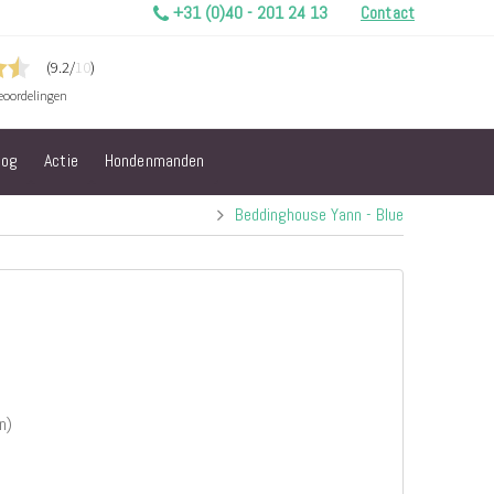
+31 (0)40 - 201 24 13
Contact
log
Actie
Hondenmanden
Beddinghouse Yann - Blue
n)