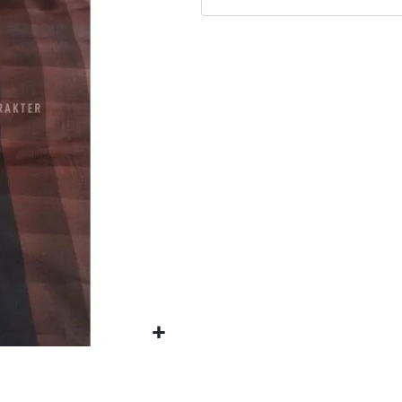
Matrassen
Comfort Plus
Matrassen
Topdekmatrassen
Nachtkastjes
Bedbodems
Vlakke
lattenbodems
Elektrische
lattenbodems
Beddengoed
Dekbedden
Hoofdkussens
Dekbedovertrekken
Sierkussens
Plaids / Throws
Hoeslakens /
Moltons
Kasten