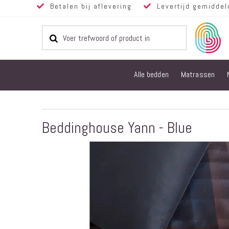
Betalen bij aflevering
Levertijd gemiddel
Alle bedden
Matrassen
Beddinghouse Yann - Blue
Ga
naar
het
einde
van
de
afbeeldingen-