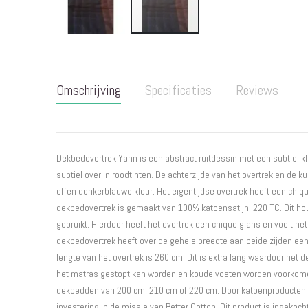
Ga
naar
het
Omschrijving
Specificaties
Reviews
begin
van
de
afbeeldingen-
gallerij
Dekbedovertrek Yann is een abstract ruitdessin met een subtiel k
subtiel over in roodtinten. De achterzijde van het overtrek en de 
effen donkerblauwe kleur. Het eigentijdse overtrek heeft een chiq
dekbedovertrek is gemaakt van 100% katoensatijn, 220 TC. Dit houdt
gebruikt. Hierdoor heeft het overtrek een chique glans en voelt het
dekbedovertrek heeft over de gehele breedte aan beide zijden een
lengte van het overtrek is 260 cm. Dit is extra lang waardoor het
het matras gestopt kan worden en koude voeten worden voorkomen
dekbedden van 200 cm, 210 cm of 220 cm. Door katoenproducten t
investering in de missie van Better Cotton. Dit product is ingeko