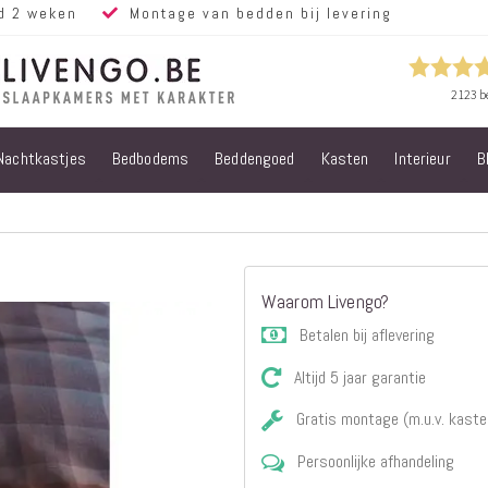
d 2 weken
Montage van bedden bij levering
Nachtkastjes
Bedbodems
Beddengoed
Kasten
Interieur
B
Alle bedden
Steigerhouten
bedden
Eiken bedden
Volwassen
Waarom Livengo?
bedden
Steigerhouten
Betalen bij aflevering
kinderbedden
Altijd 5 jaar garantie
Matrassen
Micropocket
Gratis montage (m.u.v. kaste
Matrassen
Persoonlijke afhandeling
Pocketvering