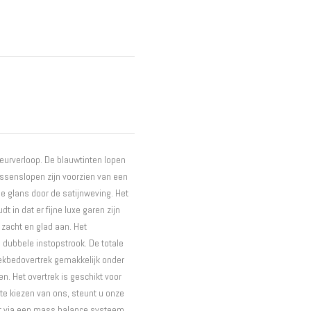
Interieur
Bureaus
Wandrekken
Overige
Blog
Actie
Hondenmanden
leurverloop. De blauwtinten lopen
kussenslopen zijn voorzien van een
ue glans door de satijnweving. Het
 in dat er fijne luxe garen zijn
 zacht en glad aan. Het
 dubbele instopstrook. De totale
 dekbedovertrek gemakkelijk onder
. Het overtrek is geschikt voor
e kiezen van ons, steunt u onze
cht via een mass balance systeem