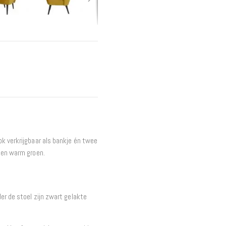
Interieur
Bureaus
Wandrekken
Overige
Blog
Actie
Hondenmanden
k verkrijgbaar als bankje én twee
r en warm groen.
er de stoel zijn zwart gelakte