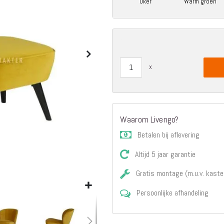
Oker
Warm groen
Matrassen
Comfort Plus
Matrassen
Topdekmatrassen
Nachtkastjes
Bedbodems
Vlakke
lattenbodems
Elektrische
lattenbodems
Waarom Livengo?
Beddengoed
Betalen bij aflevering
Dekbedden
Hoofdkussens
Altijd 5 jaar garantie
Dekbedovertrekken
Gratis montage (m.u.v. kaste
Sierkussens
Plaids / Throws
Persoonlijke afhandeling
Hoeslakens /
Moltons
Kasten