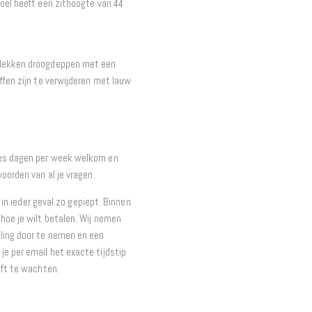
toel heeft een zithoogte van 44
 vlekken droogdeppen met een
ffen zijn te verwijderen met lauw
zes dagen per week welkom en
woorden van al je vragen.
t in ieder geval zo gepiept. Binnen
hoe je wilt betalen. Wij nemen
ling door te nemen en een
e per email het exacte tijdstip
eft te wachten.