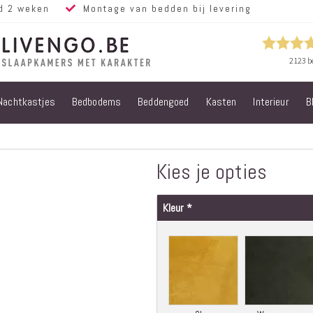
d 2 weken
Montage van bedden bij levering
Nachtkastjes
Bedbodems
Beddengoed
Kasten
Interieur
B
Alle bedden
Steigerhouten
bedden
Eiken bedden
Kies je opties
Volwassen
bedden
Kleur
Steigerhouten
kinderbedden
Matrassen
Micropocket
Matrassen
Pocketvering