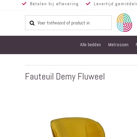
Betalen bij aflevering
Levertijd gemiddel
Alle bedden
Matrassen
Fauteuil Demy Fluweel
Ga
naar
het
einde
van
de
afbeeldingen-