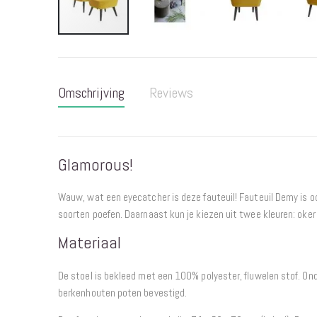
Ga
naar
het
Omschrijving
Reviews
begin
van
de
afbeeldingen-
Glamorous!
gallerij
Wauw, wat een eyecatcher is deze fauteuil! Fauteuil Demy is oo
soorten poefen. Daarnaast kun je kiezen uit twee kleuren: oke
Materiaal
De stoel is bekleed met een 100% polyester, fluwelen stof. Ond
berkenhouten poten bevestigd.