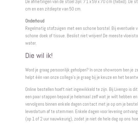
De afmetingen van de stoel zijn: 71 x 59 x 70 cm (hxbxd). De s
cm en een zitdiepte van 50 cm.
Onderhoud
Regelmatig stofzuigen met een schone borstel. Bij eventuele
schone doek of tissue. Beslist niet wrijven! De meeste vloeisto
water.
Die wil ik!
Word je graag persoonlijk geholpen? In onze showroom ben je 
helpt één van onze collega’s je graag bij je keuze en het beant
Online bestellen hoeft niet ingewikkeld te zijn. Bij Livengo is di
een paar stappen bepaal je helemaal zelf wat je wilt hebben en 
vervolgens binnen enkele dagen contact met je op om je bestel
leverdatum af te stemmen. Enkele dagen voor levering ontvang j
(op 1 of 2 uur nauwkeurig), zodat je niet de hele dag op ons ho