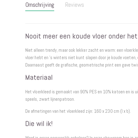
Omschrijving
Reviews
begin
van
de
afbeeldingen-
Nooit meer een koude vloer onder het
gallerij
Niet alleen trendy, maar ook lekker zacht en warm: een vloerkl
vloer hebt en 's winters niet kunt slapen door je koude voeten,
Daarnaast geeft de grafische, geometrische print een gave twis
Materiaal
Het vloerkleed is gemaakt van 90% PES en 10% katoen en is ui
speels, zwart lijnenpatroon.
De afmetingen van het vloerkleed zijn: 160 x 230 cm (l x b).
Die wil ik!
Word je graag persoonlijk geholpen? In onze showroom ben je 