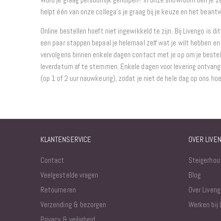
helpt één van onze collega’s je graag bij je keuze en het beant
Online bestellen hoeft niet ingewikkeld te zijn. Bij Livengo is di
een paar stappen bepaal je helemaal zelf wat je wilt hebben en 
vervolgens binnen enkele dagen contact met je op om je bestel
leverdatum af te stemmen. Enkele dagen voor levering ontvang j
(op 1 of 2 uur nauwkeurig), zodat je niet de hele dag op ons ho
KLANTENSERVICE
OVER LIVE
Contact
Steigerhou
Veelgestelde vragen
Blog
Retourneren
Over Liveng
Verzending & bezorgen
Werken bij 
Privacy & veiligheid