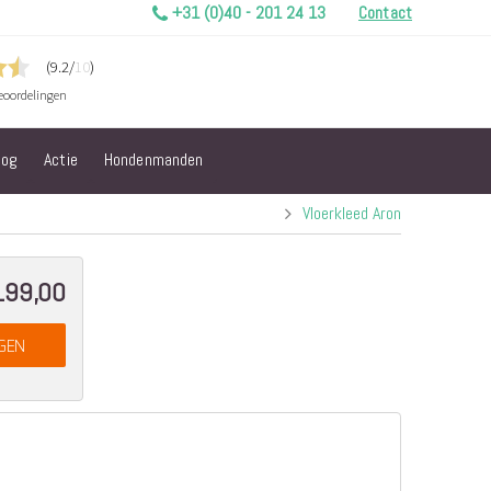
+31 (0)40 - 201 24 13
Contact
log
Actie
Hondenmanden
Vloerkleed Aron
199,00
al
GEN