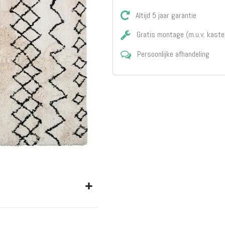
Matrassen
Comfort Plus
Altijd 5 jaar garantie
Matrassen
Gratis montage (m.u.v. kaste
Topdekmatrassen
Nachtkastjes
Persoonlijke afhandeling
Bedbodems
Vlakke
lattenbodems
Elektrische
lattenbodems
Beddengoed
Dekbedden
Hoofdkussens
Dekbedovertrekken
Sierkussens
Plaids / Throws
Hoeslakens /
Moltons
Kasten