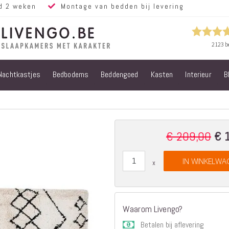
d 2 weken
Montage van bedden bij levering
Nachtkastjes
Bedbodems
Beddengoed
Kasten
Interieur
B
Alle bedden
Steigerhouten
bedden
Eiken bedden
Volwassen
€ 209,00
€ 
Speci
bedden
Price
Steigerhouten
IN WINKELWA
kinderbedden
Matrassen
Micropocket
Matrassen
Waarom Livengo?
Pocketvering
Betalen bij aflevering