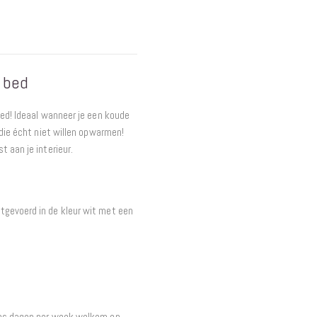
Interieur
Bureaus
Wandrekken
Overige
 bed
Blog
Actie
eed! Ideaal wanneer je een koude
Hondenmanden
 die écht niet willen opwarmen!
t aan je interieur.
tgevoerd in de kleur wit met een
zes dagen per week welkom en