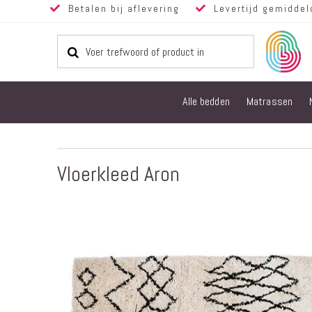
Betalen bij aflevering
Levertijd gemiddel
Alle bedden
Matrassen
Vloerkleed Aron
Ga
naar
het
einde
van
de
afbeeldingen-