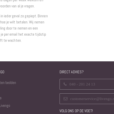
woorden van al je vragen.
t in ieder geval zo gepiept. Binnen
hoe je wilt betalen. Wij nemen
ling door te nemen en een
e per email het exacte tijdstip
eft te wachten.
NGO
DIRECT ADVIES?
ten bedden
040 - 201 24 13
o
customerservice@livengo.
Livengo
VOLG ONS OP DE VOET!