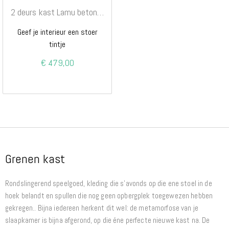
2 deurs kast Lamu betongrijs
Geef je interieur een stoer
tintje
€ 479,00
Grenen kast
Rondslingerend speelgoed, kleding die s'avonds op die ene stoel in de
hoek belandt en spullen die nog geen opbergplek toegewezen hebben
gekregen.. Bijna iedereen herkent dit wel: de metamorfose van je
slaapkamer is bijna afgerond, op die éne perfecte nieuwe kast na. De