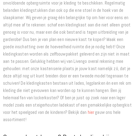
onvoldoende opbergruimte voor je kleding te beschikken. Regelmatig
belanden kledingstukken dan ook op die ene stoel in de hoek van de
slaapkamer. Wij geven je graag één belangrijke tip om hier voor eens en
altijd mee af te rekenen: schaf een kledingkast aan die niet alleen groot
genoeg is voor nu, maar een die ook bestand is tegen uitbreiding van je
garderobe! Dus ben je van plan een nieuwe kast te kopen? Maak een
goede inschatting over de hoeveelheid ruimte die je nodig hebt! Onze
kledingkasten worden als zelfbouwpakket geleverd en zijn niet in maat
aan te passen. Gelukkig hebben wij van Livengo overal rekening mee
gehouden: met onze kastenserie plaats je jouw kast namelijk zó, dat je
deze altijd nog uit kunt breiden door er een tweede model tegenaan te
schuiven! De kledingkasten bestaan uit lades, legplanken én een rek om
kleding die niet gevouwen kan worden op te kunnen hangen. Ben jij
helemaal fan van lockerkasten? Of ben je juist op zoek naar een lager
model zoals een steigerhouten ladekast of een gemakkelijke opbergkist
voor het speelgoed van de kinderen? Bekijk dan
hier
gauw ons hele
assortiment!