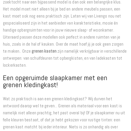
zoektocht naar een bijpassend model is dan ook een belangrijke klus.
Het model moet niet alleen bij je bed en andere meubels passen, een
kast moet ook nog eens praktisch zijn. Laten wij van Livengo nou net
gespecialiseerd zijn in het aanbieden van karakteristieke, mooie én
handige opbergruimten voor in jouw nieuwe slaap- of woonkamer.
Uiteraard passen deze modellen ook perfect in andere ruimten van je
huis, zoals in de hal of keuken. Over de maat hoef jij je ook geen zorgen
te maken.. Onze
grenen kasten
zijn namelijk verkrijgbaar in verschillende
ontwerpen: van schuifdeuren tot opbergkisten, en van ladekasten tot
lockerkasten.
Een opgeruimde slaapkamer met een
grenen kledingkast!
Wat zo praktisch is aan een grenen kledingkast? Wij durven het
antwoord daarop wel te geven... Grenen als materiaal voor een kast is
namelijk niet alleen prachtig, het past overal bij! Of je slaapkamer nu uit
felle kleuren bestaat, of dat je hebt gekozen voor rustige tinten: een
grenen kast matcht bij ieder interieur. Niets is zo onhandig als over