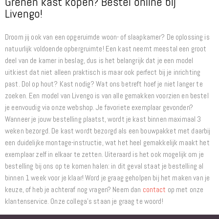
Grenen kast kopen? Bestel online bij
Livengo!
Droom jij ook van een opgeruimde woon- of slaapkamer? De oplossing is
natuurlijk voldoende opbergruimte! Een kast neemt meestal een groot
deel van de kamer in beslag, dus is het belangrijk dat je een model
uitkiest dat niet alleen praktisch is maar ook perfect bij je inrichting
past. Dol op hout? Kast nodig? Wat ons betreft hoef je niet langer te
zoeken. Een model van Livengo is van alle gemakken voorzien en bestel
je eenvoudig via onze webshop. Je favoriete exemplaar gevonden?
Wanneer je jouw bestelling plaatst, wordt je kast binnen maximaal 3
weken bezorgd. De kast wordt bezorgd als een bouwpakket met daarbij
een duidelijke montage-instructie, wat het heel gemakkelijk maakt het
exemplaar zelf in elkaar te zetten. Uiteraard is het ook mogelijk om je
bestelling bij ons op te komen halen: in dit geval staat je bestelling al
binnen 1 week voor je klaar! Word je graag geholpen bij het maken van je
keuze, of heb je achteraf nog vragen? Neem dan
contact
op met onze
klantenservice. Onze collega's staan je graag te woord!