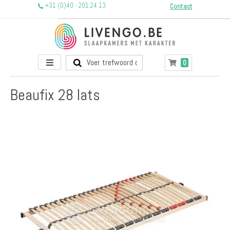
+31 (0)40 - 201 24 13
Contact
Toggle
producten
0
Winkelwagen
Nav
Beaufix 28 lats
Ga
naar
het
einde
van
de
afbeeldingen-
gallerij