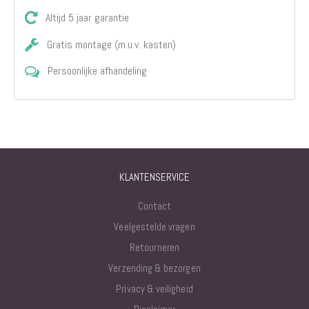
Altijd 5 jaar garantie
Gratis montage (m.u.v. kasten)
Persoonlijke afhandeling
KLANTENSERVICE
Contact
Veelgestelde vragen
Retourneren
Verzending & bezorgen
Privacy & veiligheid