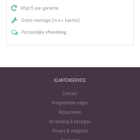
Altijd 5 jaar garantie
Gratis montage (m.u.v. kasten)
Persoonlijke afhandeling
KLANTENSERVICE
Contact
Veelgestelde vragen
Retourneren
Verzending & bezorgen
Privacy & veiligheid