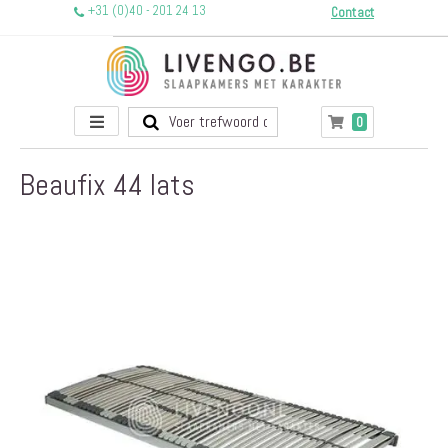
+31 (0)40 - 201 24 13
Contact
Toggle
producten
0
Winkelwagen
Nav
Beaufix 44 lats
Ga
naar
het
einde
van
de
afbeeldingen-
gallerij