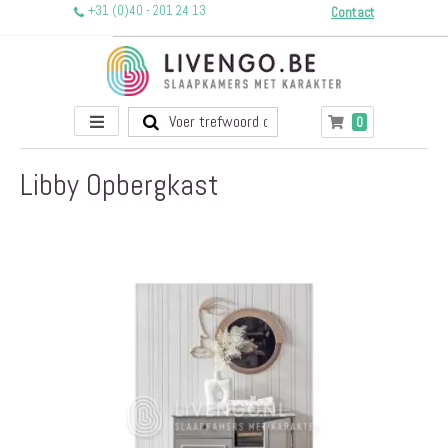
+31 (0)40 - 201 24 13
Contact
Toggle
producten
0
Winkelwagen
Nav
Libby Opbergkast
Ga
naar
het
einde
van
de
afbeeldingen-
gallerij