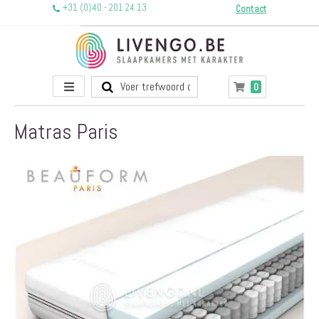
+31 (0)40 - 201 24 13
Contact
Toggle
producten
0
Winkelwagen
Nav
Matras Paris
Ga
naar
het
einde
van
de
afbeeldingen-
gallerij