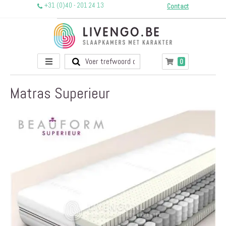
+31 (0)40 - 201 24 13
Contact
Toggle
producten
0
Winkelwagen
Nav
Matras Superieur
Ga
naar
het
einde
van
de
afbeeldingen-
gallerij