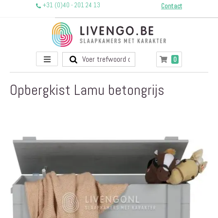
+31 (0)40 - 201 24 13
Contact
Toggle
producten
0
Winkelwagen
Nav
Opbergkist Lamu betongrijs
Ga
naar
het
einde
van
de
afbeeldingen-
gallerij