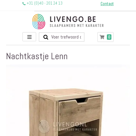
+31 (0)40 - 201 24 13
Contact
Toggle
producten
0
Winkelwagen
Nav
Nachtkastje Lenn
Ga
naar
het
einde
van
de
afbeeldingen-
gallerij