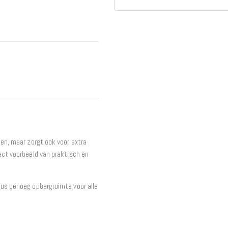
Interieur
Bureaus
Wandrekken
Overige
Blog
Actie
Hondenmanden
len, maar zorgt ook voor extra
ect voorbeeld van praktisch en
us genoeg opbergruimte voor alle