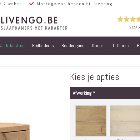
d 2 weken
Montage van bedden bij levering
Nachtkastjes
Bedbodems
Beddengoed
Kasten
Interieur
B
Alle bedden
Steigerhouten
bedden
Eiken bedden
Kies je opties
Volwassen
bedden
Afwerking
Steigerhouten
kinderbedden
Matrassen
Micropocket
Matrassen
Pocketvering