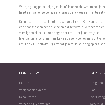
Word je graag persoonlijk geholpen? In onze showroom ben je 
helpt één van onze collega’s je graag bij je keuze en het beantw
Online bestellen hoeft niet ingewikkeld te zijn. Bij Livengo is di
een paar stappen bepaal je helemaal zelf wat je wilt hebben en 
vervolgens binnen enkele dagen contact met je op om je bestel
leverdatum af te stemmen. Enkele dagen voor levering ontvang j
(op 1 of 2 uur nauwkeurig), zodat je niet de hele dag op ons ho
KLANTENSERVICE
OVER LIVE
Contact
Steigerhou
Veelgestelde vragen
Blog
Retourneren
Over Liveng
Verzending & bezorgen
Werken bij 