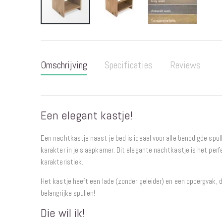
Ga
naar
het
Omschrijving
Specificaties
Reviews
begin
van
de
afbeeldingen-
Een elegant kastje!
gallerij
Een nachtkastje naast je bed is ideaal voor alle benodigde spul
karakter in je slaapkamer. Dit elegante nachtkastje is het perf
karakteristiek.
Het kastje heeft een lade
(zonder geleider)
en een opbergvak, d
belangrijke spullen!
Die wil ik!