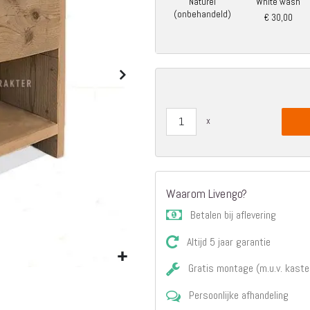
Naturel
White wash
Matrassen
(onbehandeld)
€ 30,00
Comfort Plus
Matrassen
Topdekmatrassen
Nachtkastjes
Bedbodems
Vlakke
lattenbodems
Elektrische
lattenbodems
Beddengoed
Dekbedden
Waarom Livengo?
Hoofdkussens
Betalen bij aflevering
Dekbedovertrekken
Altijd 5 jaar garantie
Sierkussens
Plaids / Throws
Gratis montage (m.u.v. kaste
Hoeslakens /
Moltons
Persoonlijke afhandeling
Kasten