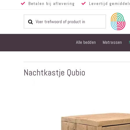
Betalen bij aflevering
Levertijd gemiddel
Alle bedden
Matrassen
Nachtkastje Qubio
Ga
naar
het
einde
van
de
afbeeldingen-