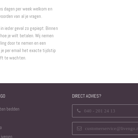
zes dagen per week welkom en
oorden van al je vragen.
t in ieder geval zo gepiept. Binnen
hoe je wilt betalen. Wij nemen
ling door te nemen en een
e per email het exacte tijdstip
eft te wachten.
NGO
DIRECT ADVIES?
ten bedden
040 - 201 24 13
o
customerservice@livengo.
Livengo