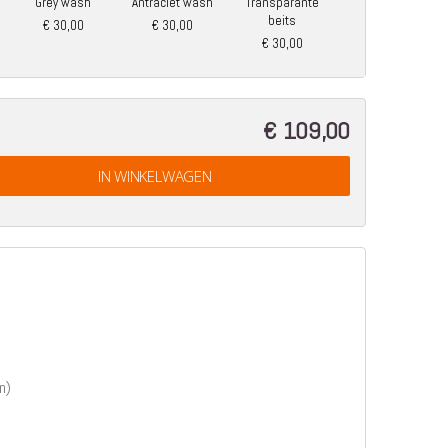
Grey wash
Antraciet wash
Transparante
beits
€ 30,00
€ 30,00
€ 30,00
€ 109,00
IN WINKELWAGEN
n)