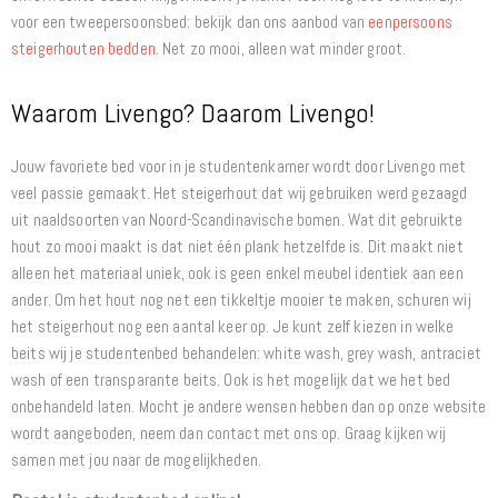
voor een tweepersoonsbed: bekijk dan ons aanbod van
eenpersoons
steigerhouten bedden
. Net zo mooi, alleen wat minder groot.
Waarom Livengo? Daarom Livengo!
Jouw favoriete bed voor in je studentenkamer wordt door Livengo met
veel passie gemaakt. Het steigerhout dat wij gebruiken werd gezaagd
uit naaldsoorten van Noord-Scandinavische bomen. Wat dit gebruikte
hout zo mooi maakt is dat niet één plank hetzelfde is. Dit maakt niet
alleen het materiaal uniek, ook is geen enkel meubel identiek aan een
ander. Om het hout nog net een tikkeltje mooier te maken, schuren wij
het steigerhout nog een aantal keer op. Je kunt zelf kiezen in welke
beits wij je studentenbed behandelen: white wash, grey wash, antraciet
wash of een transparante beits. Ook is het mogelijk dat we het bed
onbehandeld laten. Mocht je andere wensen hebben dan op onze website
wordt aangeboden, neem dan contact met ons op. Graag kijken wij
samen met jou naar de mogelijkheden.