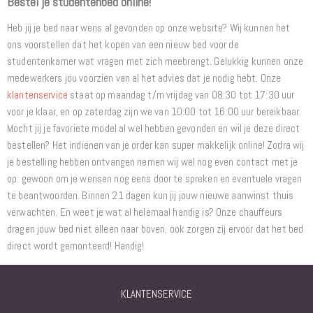
Bestel je studentenbed online!
Heb jij je bed naar wens al gevonden op onze website? Wij kunnen het
ons voorstellen dat het kopen van een nieuw bed voor de
studentenkamer wat vragen met zich meebrengt. Gelukkig kunnen onze
medewerkers jou voorzien van al het advies dat je nodig hebt. Onze
klantenservice
staat op maandag t/m vrijdag van 08:30 tot 17:30 uur
voor je klaar, en op zaterdag zijn we van 10:00 tot 16:00 uur bereikbaar.
Mocht jij je favoriete model al wel hebben gevonden en wil je deze direct
bestellen? Het indienen van je order kan super makkelijk online! Zodra wij
je bestelling hebben ontvangen nemen wij wel nog even contact met je
op: gewoon om je wensen nog eens door te spreken en eventuele vragen
te beantwoorden. Binnen 21 dagen kun jij jouw nieuwe aanwinst thuis
verwachten. En weet je wat al helemaal handig is? Onze chauffeurs
dragen jouw bed niet alleen naar boven, ook zorgen zij ervoor dat het bed
direct wordt gemonteerd! Handig!
KLANTENSERVICE