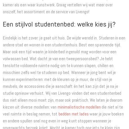
kamer als een waar kunstwerk. Graag vertellen wij wat meer over
onszelf, het assortiment en de service van Livengo!
Een stijlvol studentenbed: welke kies jij?
Eindelijk is het zover: je gaat uit huis. De wijde wereld in. Studeren in een
andere stad en wonen in een studentenhuis. Best een spannende tijd.
Maar ook een tijd waarin je kinderbed ingeruild mag worden voor een
volwassen bed. Wat dacht je van een tweepersoonsbed? Je hebt
tenslotte voldoende ruimte nodig om te kunnen slapen, chillen en
misschien zelfs wel te studeren op bed. Wanneer je jong bent wil je
kunnen experimenteren: met de kleuren op je muur, de stijl van je
meubels, de accessoires die je aanschaft én het kan zijn dat je na je
studie opnieuw verhuist. Wij van Livengo vinden dat een studentenbed
dus niet alleen mooi moet zijn, maar ook praktisch. We laten je daarom
kiezen uit diverse modellen: van
minimalistische modellen
die niet al te
veel ruimte in beslag nemen, tot
bedden met lades
waar je jouw boeken
en andere spullen snel nog even in weg kunt stoppen wanneer je
onverwachts bezoek krijgt. Mocht je kamer toch nog iets te klein zijn